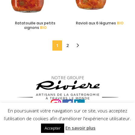
Ratatouille aux petits
Ravioli aux 6 légumes
BIO
oignons
BIO
1
2
NOTRE GROUPE
En poursuivant votre navigation sur ce site, vous acceptez
© Mets de Provence –
Mentions légales
–
Protection des
l’utilisation de cookies afin d'améliorer l'expérience utilisateur.
données
En savoir plus
Accepter