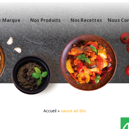
e Marque
Nos Produits
Nos Recettes
Nous Co
Accueil
»
sauce ail bio